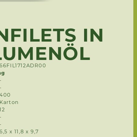
FILETS IN
LUMENÖL
66FIL1712ADR00
ng
-
-
400
Karton
12
-
-
6,5 x 11,8 x 9,7