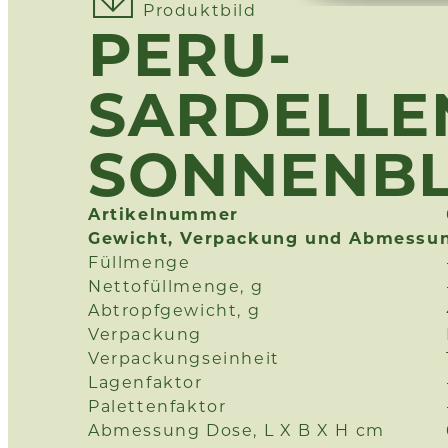
Produktbild
PERU-
SARDELLEN
SONNENB
Artikelnummer
Gewicht, Verpackung und Abmessu
Füllmenge
Nettofüllmenge, g
Abtropfgewicht, g
Verpackung
Verpackungseinheit
Lagenfaktor
Palettenfaktor
Abmessung Dose, L X B X H cm