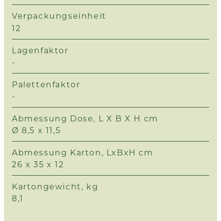
Verpackungseinheit
12
Lagenfaktor
-
Palettenfaktor
-
Abmessung Dose, L X B X H cm
Ø 8,5 x 11,5
Abmessung Karton, LxBxH cm
26 x 35 x 12
Kartongewicht, kg
8,1