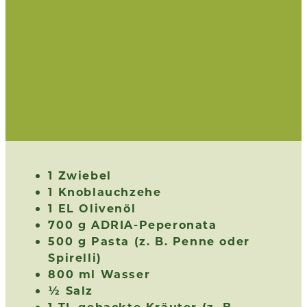
1 Zwiebel
1 Knoblauchzehe
1 EL Olivenöl
700 g ADRIA-Peperonata
500 g Pasta (z. B. Penne oder
Spirelli)
800 ml Wasser
½ Salz
1 TL gehackte Kräuter (z. B.