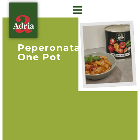
Über Adria
Gastro Insights
Peperonata
One Pot