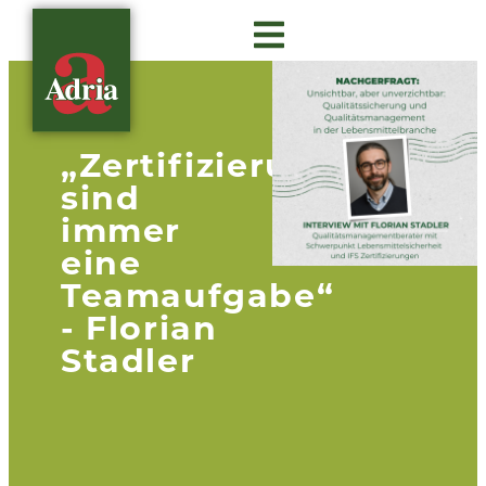
Über Adria
Gastro Insights
„Zertifizierungen
sind
immer
eine
Teamaufgabe“
- Florian
Stadler