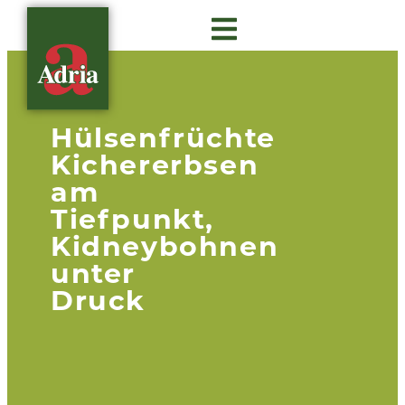
Über Adria
Gastro Insights
Hülsenfrüchte
Kichererbsen
am
Tiefpunkt,
Kidneybohnen
unter
Druck