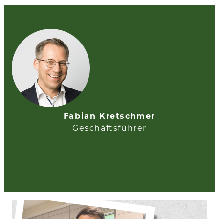
Fabian Kretschmer
Geschäftsführer
T +49 89 613868-27
M +49 176 80548284
E-Mail